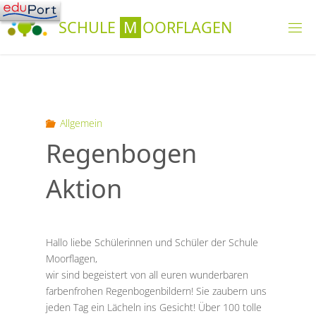
Skip
S
C
H
U
L
E
M
O
O
R
F
L
A
G
E
N
to
content
Allgemein
Regenbogen
Aktion
Hallo liebe Schülerinnen und Schüler der Schule
Moorflagen,
wir sind begeistert von all euren wunderbaren
farbenfrohen Regenbogenbildern! Sie zaubern uns
jeden Tag ein Lächeln ins Gesicht! Über 100 tolle