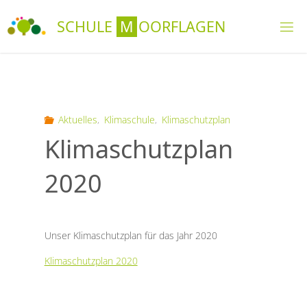
Skip
S
C
H
U
L
E
M
O
O
R
F
L
A
G
E
N
to
content
Aktuelles
,
Klimaschule
,
Klimaschutzplan
Klimaschutzplan
2020
Unser Klimaschutzplan für das Jahr 2020
Klimaschutzplan 2020