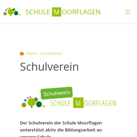
Skip
S
C
H
U
L
E
M
O
O
R
F
L
A
G
E
N
to
content
Eltern
,
Schulverein
Schulverein
Der Schulverein der Schule Moorflagen
unterstützt aktiv die Bildungsarbeit an
unserer Schule.