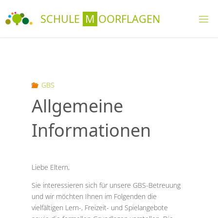
Skip
S
C
H
U
L
E
M
O
O
R
F
L
A
G
E
N
to
content
GBS
Allgemeine
Informationen
Liebe Eltern,
Sie interessieren sich für unsere GBS-Betreuung
und wir möchten Ihnen im Folgenden die
vielfältigen Lern-, Freizeit- und Spielangebote