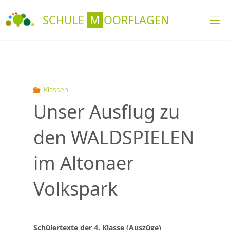
Skip
S
C
H
U
L
E
M
O
O
R
F
L
A
G
E
N
to
content
Klassen
Unser Ausflug zu
den WALDSPIELEN
im Altonaer
Volkspark
Schülertexte der 4. Klasse (Auszüge)