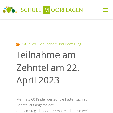
Skip
S
C
H
U
L
E
M
O
O
R
F
L
A
G
E
N
to
content
Aktuelles
,
Gesundheit und Bewegung
Teilnahme am
Zehntel am 22.
April 2023
Mehr als 60 Kinder der Schule hatten sich zum
Zehntellauf angemeldet.
Am Samstag, den 22.4.23 war es dann so weit.