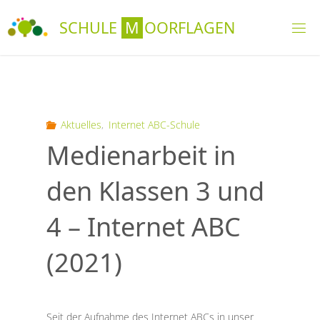
Skip
S
C
H
U
L
E
M
O
O
R
F
L
A
G
E
N
to
content
Aktuelles
,
Internet ABC-Schule
Medienarbeit in
den Klassen 3 und
4 – Internet ABC
(2021)
Seit der Aufnahme des Internet ABCs in unser