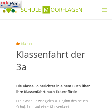
Skip
S
C
H
U
L
E
M
O
O
R
F
L
A
G
E
N
to
content
Klassen
Klassenfahrt der
3a
Die Klasse 3a berichtet in einem Buch über
ihre Klassenfahrt nach Eckernförde
Die Klasse 3a war gleich zu Beginn des neuen
Schuljahres auf einer Klassenfahrt.