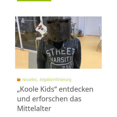
Mathe-
Olympiade
an
der
Schule
Moorflagen"
Aktuelles
,
Begabtenförderung
„Koole Kids“ entdecken
und erforschen das
Mittelalter