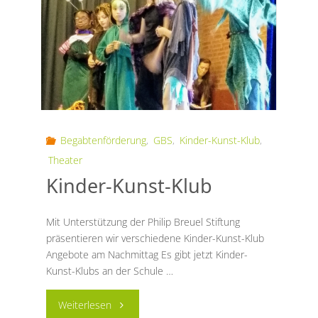
der
Steinzeit"
Begabtenförderung
,
GBS
,
Kinder-Kunst-Klub
,
Theater
Kinder-Kunst-Klub
Mit Unterstützung der Philip Breuel Stiftung
präsentieren wir verschiedene Kinder-Kunst-Klub
Angebote am Nachmittag Es gibt jetzt Kinder-
Kunst-Klubs an der Schule …
"Kinder-
Weiterlesen