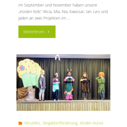
Im September und November haben unsere
„Koolen Kids“ Alicia, Mia, Nia, Kawssar, Ian, Leo und
Jaden an zwei Projekten im …
"„Koole
Weiterlesen
Kids“
entdecken
und
erforschen
das
Mittelalter"
Aktuelles
,
Begabtenförderung
,
Kinder-Kunst-