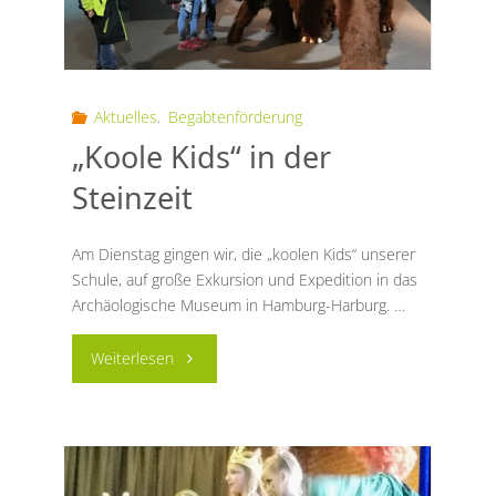
Aktuelles
,
Begabtenförderung
„Koole Kids“ in der
Steinzeit
Am Dienstag gingen wir, die „koolen Kids“ unserer
Schule, auf große Exkursion und Expedition in das
Archäologische Museum in Hamburg-Harburg. …
"„Koole
Weiterlesen
Kids“
in