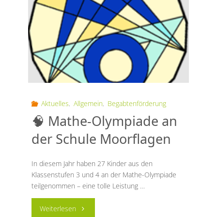
24.
Juni"
Aktuelles
,
Allgemein
,
Begabtenförderung
🧠 Mathe-Olympiade an
der Schule Moorflagen
In diesem Jahr haben 27 Kinder aus den
Klassenstufen 3 und 4 an der Mathe-Olympiade
teilgenommen – eine tolle Leistung …
"🧠
Weiterlesen