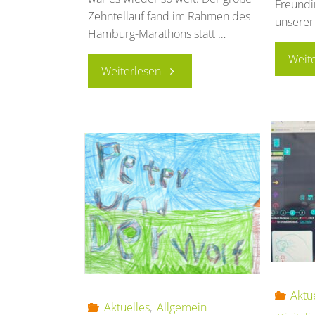
Freundi
Zehntellauf fand im Rahmen des
unserer
Hamburg-Marathons statt …
Weit
"Die
Weiterlesen
Schule
Moorflagen
läuft
beim
Zehntel
2026
Aktu
mit
Aktuelles
,
Allgemein