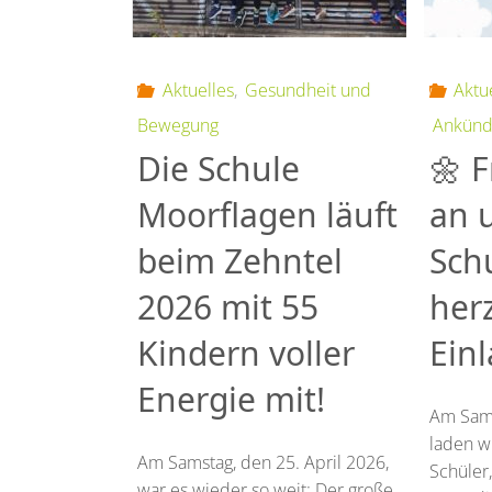
Aktuelles
,
Gesundheit und
Aktu
Bewegung
Ankünd
Die Schule
🌼 F
Moorflagen läuft
an 
beim Zehntel
Sch
2026 mit 55
herz
Kindern voller
Ein
Energie mit!
Am Sams
laden w
Am Samstag, den 25. April 2026,
Schüler,
war es wieder so weit: Der große