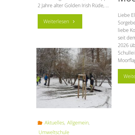
2 Jahre alter Golden Irish Rüde, …
Liebe El
"Schulhund
Weiterlesen
Sorgeber
liebe K
Olmo
seit de
2026 üb
stellt
Schulle
Moorfla
sich
Weit
vor"
Aktuelles
,
Allgemein
,
Umweltschule