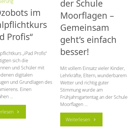
der Schule
sierung
🌼"
Ozobots im
Moorflagen –
lpflichtkurs
Gemeinsam
d Profis“
geht’s einfach
besser!
flichtkurs „iPad Profis“
igten sich die
innen und Schüler mit
Mit vollem Einsatz vieler Kinder,
edenen digitalen
Lehrkräfte, Eltern, wunderbarem
ugen und Grundlagen des
Wetter und richtig guter
mierens. Einen
Stimmung wurde am
ahen …
Frühjahrsgartentag an der Schule
Moorflagen …
"🤖
erlesen
"Gartentag
Weiterlesen
Ozobots