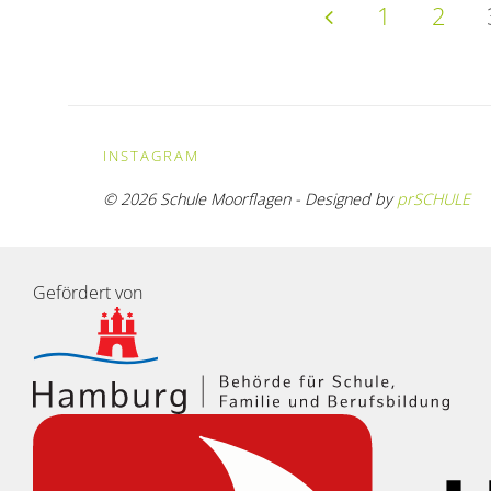
1
2
Weidentunnel"
Seitennu
der
INSTAGRAM
Beiträge
© 2026 Schule Moorflagen - Designed by
prSCHULE
Gefördert von