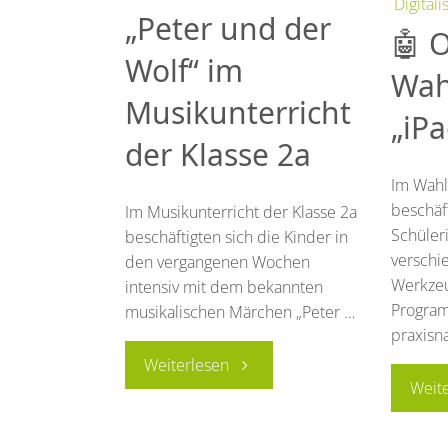
Digitali
„Peter und der
🤖 
55
Wolf“ im
Wah
Kindern
Musikunterricht
„iPa
voller
der Klasse 2a
Energie
Im Wahlp
beschäft
Im Musikunterricht der Klasse 2a
mit!"
Schüler
beschäftigten sich die Kinder in
verschi
den vergangenen Wochen
Werkze
intensiv mit dem bekannten
Program
musikalischen Märchen „Peter …
praxisn
"„Peter
Weiterlesen
Weit
und