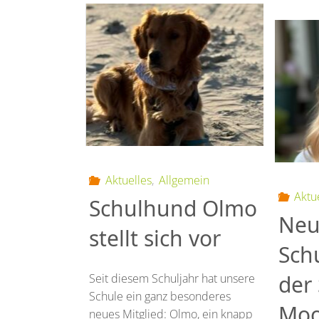
der
Wolf“
im
Musikunterricht
der
Klasse
Aktuelles
,
Allgemein
Aktu
Schulhund Olmo
2a"
Neu
stellt sich vor
Sch
der
Seit diesem Schuljahr hat unsere
Schule ein ganz besonderes
Moo
neues Mitglied: Olmo, ein knapp