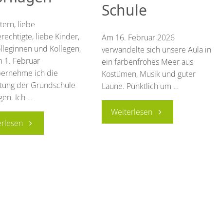
Schule
tern, liebe
echtigte, liebe Kinder,
Am 16. Februar 2026
olleginnen und Kollegen,
verwandelte sich unsere Aula in
m 1. Februar
ein farbenfrohes Meer aus
ernehme ich die
Kostümen, Musik und guter
itung der Grundschule
Laune. Pünktlich um …
gen. Ich …
"Buntes
Weiterlesen
"Neue
erlesen
Faschingstreiben
Schulleitung
an
an
unserer
der
Schule"
Schule