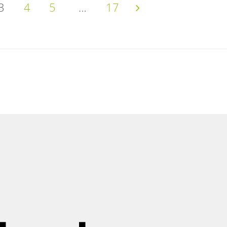
3
4
5
…
17
mmerierung