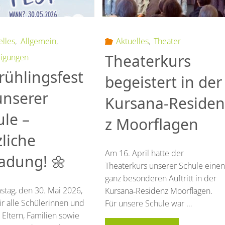
elles
,
Allgemein
,
Aktuelles
,
Theater
Theaterkurs
igungen
rühlingsfest
begeistert in der
unserer
Kursana‑Residen
ule –
z Moorflagen
liche
Am 16. April hatte der
ladung! 🌼
Theaterkurs unserer Schule einen
ganz besonderen Auftritt in der
tag, den 30. Mai 2026,
Kursana‑Residenz Moorflagen.
ir alle Schülerinnen und
Für unsere Schule war …
 Eltern, Familien sowie