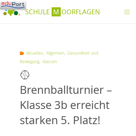
Skip
S
C
H
U
L
E
M
O
O
R
F
L
A
G
E
N
to
content
Aktuelles
,
Allgemein
,
Gesundheit und
Bewegung
,
Klassen
🥎
Brennballturnier –
Klasse 3b erreicht
starken 5. Platz!