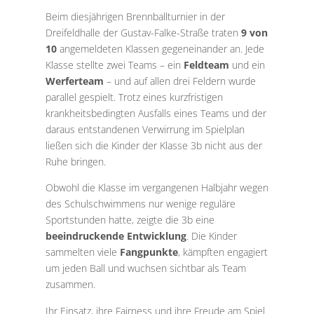
Beim diesjährigen Brennballturnier in der
Dreifeldhalle der Gustav-Falke-Straße traten
9 von
10
angemeldeten Klassen gegeneinander an. Jede
Klasse stellte zwei Teams – ein
Feldteam
und ein
Werferteam
– und auf allen drei Feldern wurde
parallel gespielt. Trotz eines kurzfristigen
krankheitsbedingten Ausfalls eines Teams und der
daraus entstandenen Verwirrung im Spielplan
ließen sich die Kinder der Klasse 3b nicht aus der
Ruhe bringen.
Obwohl die Klasse im vergangenen Halbjahr wegen
des Schulschwimmens nur wenige reguläre
Sportstunden hatte, zeigte die 3b eine
beeindruckende Entwicklung
. Die Kinder
sammelten viele
Fangpunkte
, kämpften engagiert
um jeden Ball und wuchsen sichtbar als Team
zusammen.
Ihr Einsatz, ihre Fairness und ihre Freude am Spiel