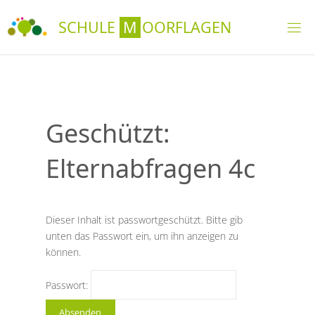
Skip
S
C
H
U
L
E
M
O
O
R
F
L
A
G
E
N
to
content
Geschützt:
Elternabfragen 4c
Dieser Inhalt ist passwortgeschützt. Bitte gib
unten das Passwort ein, um ihn anzeigen zu
können.
Passwort: