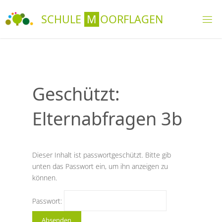
Skip
S
C
H
U
L
E
M
O
O
R
F
L
A
G
E
N
to
content
Geschützt:
Elternabfragen 3b
Dieser Inhalt ist passwortgeschützt. Bitte gib
unten das Passwort ein, um ihn anzeigen zu
können.
Passwort: